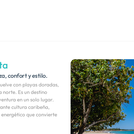
ta
a, confort y estilo.
nvuelve con playas doradas,
a norte. Es un destino
entura en un solo lugar.
rante cultura caribeña,
 energético que convierte