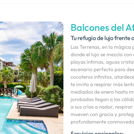
Balcones del A
Tu refugio de lujo frente 
Las Terrenas, en la mágica 
donde el lujo se mezcla con 
playas íntimas, aguas crist
escenario perfecto para de
cocoteros infinitos, atardec
te invita a respirar más le
mediados de enero hasta me
jorobadas llegan a las cálid
a sus crías a nadar, respira
mueven con gracia y protege
profundamente conmovedo
Servicios opcionales: