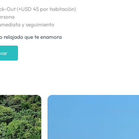
eck-Out (+USD 45 por habitación)
ersona
inmediata y seguimiento
ujo relajado que te enamora
var