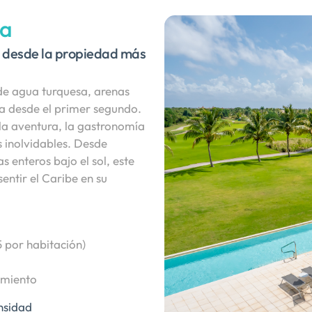
na
s desde la propiedad más
de agua turquesa, arenas
ra desde el primer segundo.
 la aventura, la gastronomía
s inolvidables. Desde
 enteros bajo el sol, este
entir el Caribe en su
 por habitación)
imiento
nsidad