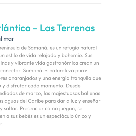
tlántico – Las Terrenas
al mar
península de Samaná, es un refugio natural
un estilo de vida relajado y bohemio. Sus
alinas y vibrante vida gastronómica crean un
sconectar. Samaná es naturaleza pura:
eres anaranjados y una energía tranquila que
nto y disfrutar cada momento. Desde
diados de marzo, las majestuosas ballenas
as aguas del Caribe para dar a luz y enseñar
r y saltar. Presenciar cómo juegan, se
n a sus bebés es un espectáculo único y
r.