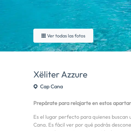
Ver todas las fotos
Xëliter Azzure
Cap Cana
Prepárate para relajarte en estos apart
Es el lugar perfecto para quienes buscan
Cana. Es fácil ver por qué podrás descon