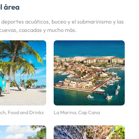
l área
 deportes acuáticos, buceo y el submarinismo y las
s cuevas, cascadas y mucho más.
ach, Food and Drinks
La Marina, Cap Cana