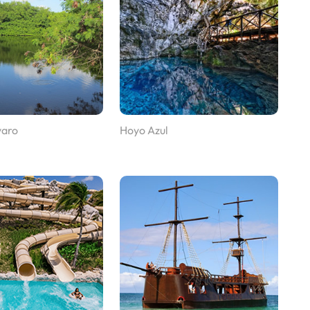
varo
Hoyo Azul