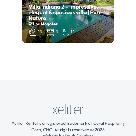
Villa Indiana 2 – Impressive,
elegant & spacious villa | Pure
Nature
Los Mogotes
10
9
12
Xeliter Rental is a registered trademark of Coral Hospitality
Corp, CHC. All rights reserved © 2026
Website by
Ktech Solutions